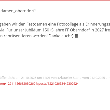
tdamen_oberndorf !
ben wir den Festdamen eine Fotocollage als Erinnerungss
a. Für unser Jubiläum 150+5 Jahre FF Oberndorf in 2027 fre
n repräsentieren werden! Danke euch💪🏼
röffentlicht am 21.10.2025 um 14:01 von: (Aktueller Stand vom 21.10.2025 um
.com/122111566820302624/posts/122192653442302624