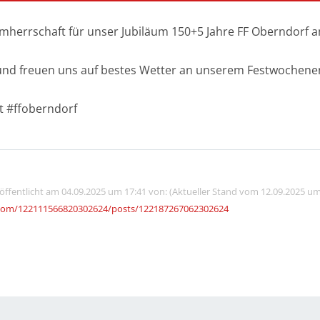
mherrschaft für unser Jubiläum 150+5 Jahre FF Oberndorf a
 und freuen uns auf bestes Wetter an unserem Festwochen
t #ffoberndorf
röffentlicht am 04.09.2025 um 17:41 von: (Aktueller Stand vom 12.09.2025 um
.com/122111566820302624/posts/122187267062302624