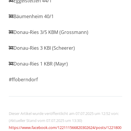
🚒Eggelstetten 44/1
🚒Bäumenheim 40/1
🚒Donau-Ries 3/5 KBM (Grossmann)
🚒Donau-Ries 3 KBI (Scheerer)
🚒Donau-Ries 1 KBR (Mayr)
#ffoberndorf
Dieser Artikel wurde veröffentlicht am 07.07.2025 um 12:52 von:
(Aktueller Stand vom 07.07.2025 um 13:30)
https://www.facebook.com/122111566820302624/posts/1221800