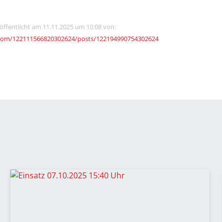
röffentlicht am 11.11.2025 um 10:08 von:
.com/122111566820302624/posts/122194990754302624