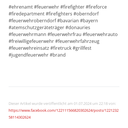
#ehrenamt #feuerwehr #firefighter #fireforce
#firedepartment #firefighters #oberndorf
#feuerwehroberndorf #bavarian #bayern
#atemschutzgeräteträger #donauries
#feuerwehrmann #feuerwehrfrau #feuerwehrauto
#freiwilligefeuerwehr #feuerwehrfahrzeug
#feuerwehreinsatz #firetruck #grillfest
#jugendfeuerwehr #brand
Dieser Artikel wurde veröffentlicht am 01.07.2024 um 22:18 von:
https://www.facebook.com/122111566820302624/posts/1221232
58114302624