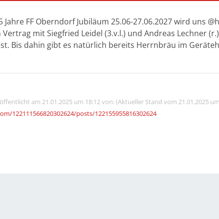
0+5 Jahre FF Oberndorf Jubiläum 25.06-27.06.2027 wird uns 
Vertrag mit Siegfried Leidel (3.v.l.) und Andreas Lechner (
t. Bis dahin gibt es natürlich bereits Herrnbräu im Gerät
röffentlicht am 21.01.2025 um 18:12 von: (Aktueller Stand vom 21.01.2025 um
.com/122111566820302624/posts/122155955816302624