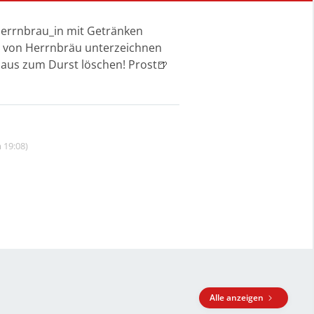
@herrnbrau_in mit Getränken
r.) von Herrnbräu unterzeichnen
ehaus zum Durst löschen! Prost🍺
 19:08)
Alle anzeigen