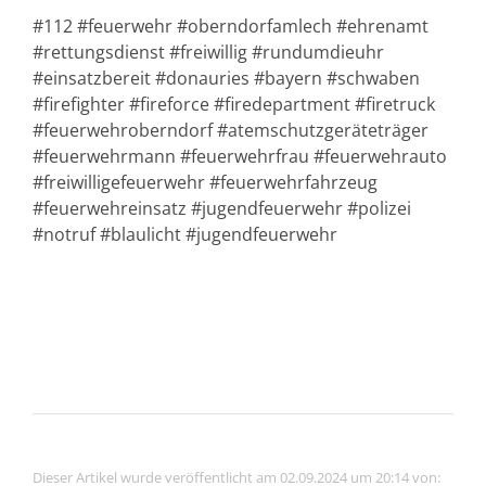
#112 #feuerwehr #oberndorfamlech #ehrenamt
#rettungsdienst #freiwillig #rundumdieuhr
#einsatzbereit #donauries #bayern #schwaben
#firefighter #fireforce #firedepartment #firetruck
#feuerwehroberndorf #atemschutzgeräteträger
#feuerwehrmann #feuerwehrfrau #feuerwehrauto
#freiwilligefeuerwehr #feuerwehrfahrzeug
#feuerwehreinsatz #jugendfeuerwehr #polizei
#notruf #blaulicht #jugendfeuerwehr
Dieser Artikel wurde veröffentlicht am 02.09.2024 um 20:14 von: